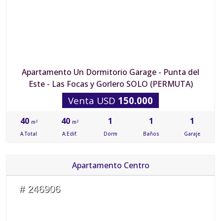
Apartamento Un Dormitorio Garage - Punta del
Este - Las Focas y Gorlero SOLO (PERMUTA)
Venta USD
150.000
40
40
1
1
1
2
2
m
m
A.Total
A.Edif.
Dorm
Baños
Garaje
Apartamento Centro
# 246906