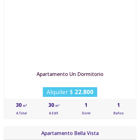
Apartamento Un Dormitorio
Alquiler $
22.800
30
30
1
1
2
2
m
m
A.Total
A.Edif.
Dorm
Baños
Apartamento Bella Vista