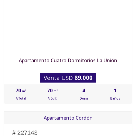
Apartamento Cuatro Dormitorios La Unión
Venta USD
89.000
70
70
4
1
2
2
m
m
A.Total
A.Edif.
Dorm
Baños
Apartamento Cordón
# 227148