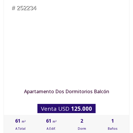
# 252234
Apartamento Dos Dormitorios Balcón
Venta USD
125.000
61
61
2
1
2
2
m
m
A.Total
A.Edif.
Dorm
Baños