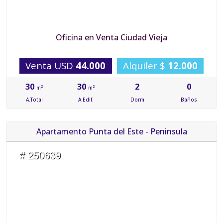
Oficina en Venta Ciudad Vieja
Venta USD
44.000
Alquiler $
12.000
30
30
2
0
2
2
m
m
A.Total
A.Edif.
Dorm
Baños
Apartamento Punta del Este - Peninsula
# 250639