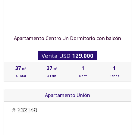
Apartamento Centro Un Dormitorio con balcón
Venta USD
129.000
37
37
1
1
2
2
m
m
A.Total
A.Edif.
Dorm
Baños
Apartamento Unión
# 232148