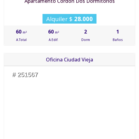
Apartamento Cordón Dos Dormitorios
Alquiler $
28.000
60
60
2
1
2
2
m
m
A.Total
A.Edif.
Dorm
Baños
Oficina Ciudad Vieja
# 251567