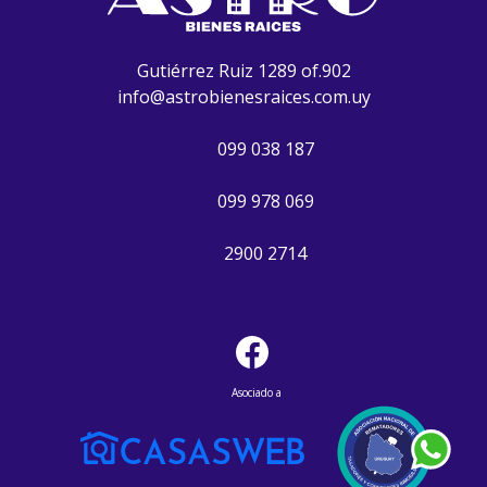
Gutiérrez Ruiz 1289 of.902
info@astrobienesraices.com.uy
099 038 187
099 978 069
2900 2714
Asociado a