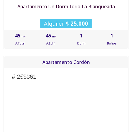
Apartamento Un Dormitorio La Blanqueada
Alquiler $
25.000
45
45
1
1
2
2
m
m
A.Total
A.Edif.
Dorm
Baños
Apartamento Cordón
# 253361