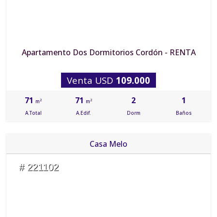
Apartamento Dos Dormitorios Cordón - RENTA
Venta USD
109.000
71
71
2
1
2
2
m
m
A.Total
A.Edif.
Dorm
Baños
Casa Melo
# 221102