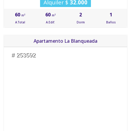
Alquiler $
32.000
60
60
2
1
2
2
m
m
A.Total
A.Edif.
Dorm
Baños
Apartamento La Blanqueada
# 253592