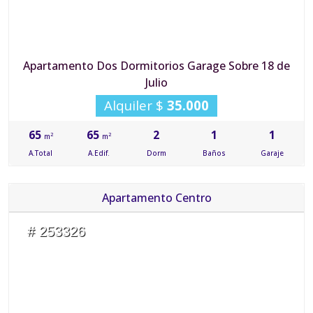
Apartamento Dos Dormitorios Garage Sobre 18 de
Julio
Alquiler $
35.000
65
65
2
1
1
2
2
m
m
A.Total
A.Edif.
Dorm
Baños
Garaje
Apartamento Centro
# 253326