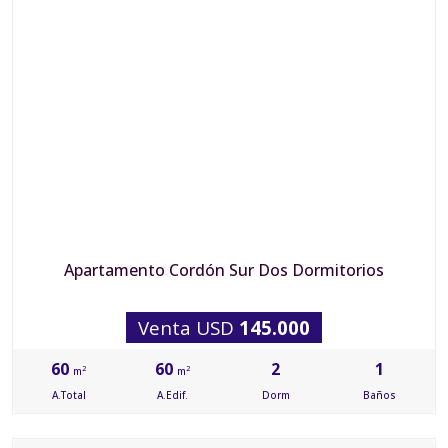
Apartamento Cordón Sur Dos Dormitorios
Venta USD
145.000
60
60
2
1
2
2
m
m
A.Total
A.Edif.
Dorm
Baños