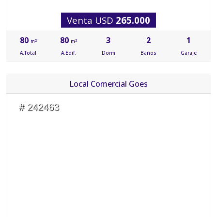
Venta USD
265.000
80
80
3
2
1
2
2
m
m
A.Total
A.Edif.
Dorm
Baños
Garaje
Local Comercial Goes
# 242463