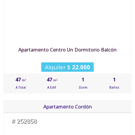
Apartamento Centro Un Dormitorio Balcón
Alquiler $
22.000
47
47
1
1
2
2
m
m
A.Total
A.Edif.
Dorm
Baños
Apartamento Cordón
# 252858