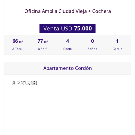
Oficina Amplia Ciudad Vieja + Cochera
Venta USD
75.000
66
77
4
0
1
2
2
m
m
A.Total
A.Edif.
Dorm
Baños
Garaje
Apartamento Cordón
# 221988