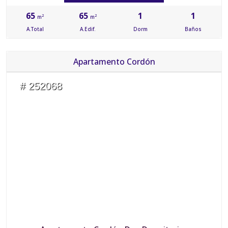
65
65
1
1
2
2
m
m
A.Total
A.Edif.
Dorm
Baños
Apartamento Cordón
# 252068