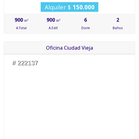
Alquiler $
150.000
900
900
6
2
2
2
m
m
A.Total
A.Edif.
Dorm
Baños
Oficina Ciudad Vieja
# 222137