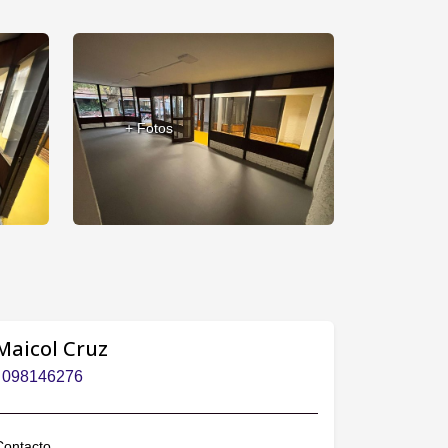
+ Fotos
Maicol Cruz
098146276
Contacto