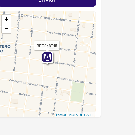
+
−
REF:248745
Leaflet
|
VISTA DE CALLE