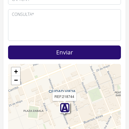
+
−
REF:218744